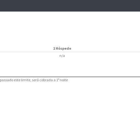
1 Hóspede
n/a
assado este limite, será cobrada a 1ª noite