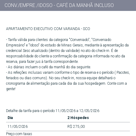
CONV./EMPRE./IDOSO - CAFÉ DA MANHÃ INCLUSO
APARTAMENTO EXECUTIVO COM VARANDA - SCO
- Tarifa válida para clientes da categoria "Conveniado", "Conveniado
Empresário" e "Idoso" do estado de Minas Gerais, mediante à apresentação da
credencial Sesc atualizado (dentro da validade) no ato do check-in. É de
responsabilidade do cliente a confirmação da categoria informada no ato da
reserva, para fazer jus à tarifa correspondente.
- As diárias incluem o café da manhã do dia seguinte.
- As refeições inclusas variam conforme o tipo de reserva e o período ( Pacotes,
feriados ou dias comuns). No seu check-in, nossa equipe detalhará o
cronograma de alimentação para cada dia da sua hospedagem. Conte com a
gente!
Detalhe da tarifa para o período 11/05/2026 a 12/05/2026
Dia
2 Hóspedes
11/05/2026
R$ 275,00
Preço com taxas